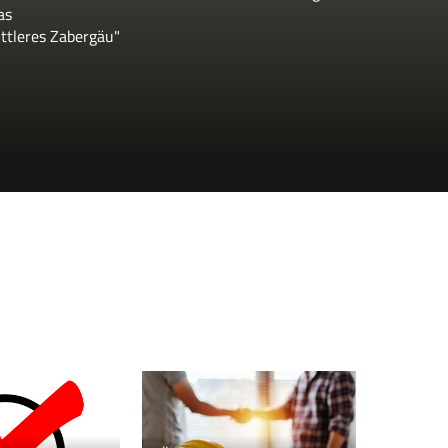
as
ttleres Zabergäu"