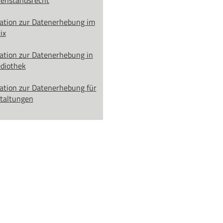
enstandsrecht
ation zur Datenerhebung im
ix
ation zur Datenerhebung in
diothek
ation zur Datenerhebung für
taltungen