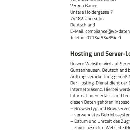
Verena Bauer
Untere Holdergasse 7
74182 Obersulm
Deutschland
E-Mail:
compliance@vb-daten
Telefon: 07134 534354-0
Hosting und Server-Lo
Unsere Website wird auf Serv
Gunzenhausen, Deutschland be
Auftragsverarbeitung gemäß 
Der Hosting-Dienst dient der
Internetpräsenz. Hierbei wer
Informationen erfasst und tem
diesen Daten gehören insbeso
– Browsertyp und Browserver
– verwendetes Betriebssyste
– Datum und Uhrzeit des Zugri
– zuvor besuchte Webseite (R