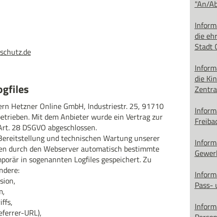
"An/A
Inform
die eh
Stadt 
schutz.de
Inform
die Ki
gfiles
Zentr
ern Hetzner Online GmbH, Industriestr. 25, 91710
Inform
trieben. Mit dem Anbieter wurde ein Vertrag zur
Freiba
Art. 28 DSGVO abgeschlossen.
 Bereitstellung und technischen Wartung unserer
Inform
den durch den Webserver automatisch bestimmte
Gewer
porär in sogenannten Logfiles gespeichert. Zu
ndere:
Inform
sion,
Pass-
m,
ffs,
Inform
eferrer-URL),