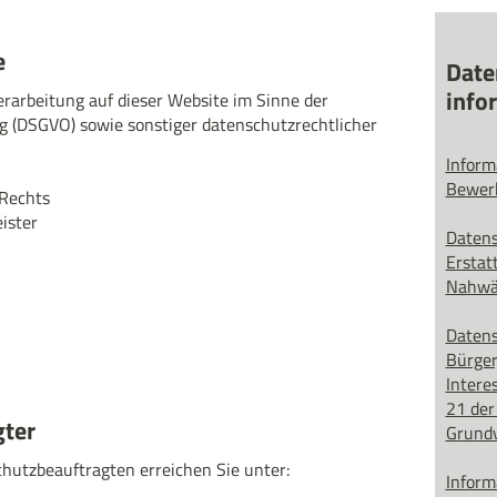
e
Date
info
erarbeitung auf dieser Website im Sinne der
 (DSGVO) sowie sonstiger datenschutzrechtlicher
Inform
Bewer
 Rechts
ister
Datens
Erstat
Nahwär
Datens
Bürger
Intere
21 der
gter
Grund
hutzbeauftragten erreichen Sie unter:
Inform