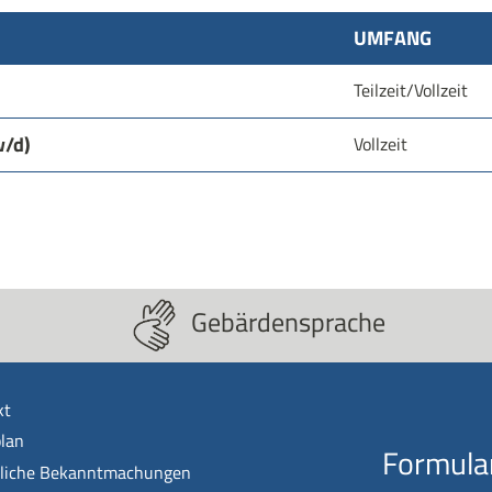
UMFANG
Teilzeit/Vollzeit
w/d)
Vollzeit
Gebärdensprache
kt
lan
Formula
tliche Bekanntmachungen