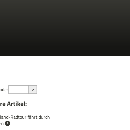
>
Code:
e Artikel:
land-Radtour fährt durch
en