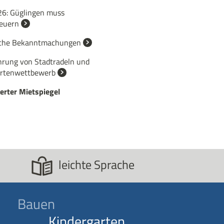
26: Güglingen muss
euern
iche Bekanntmachungen
hrung von Stadtradeln und
rtenwettbewerb
ierter Mietspiegel
leichte Sprache
Bauen
Kindergarten