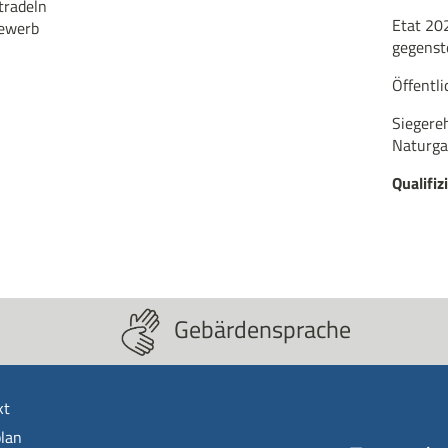
tradeln
Etat 20
ewerb
gegenst
Öffentl
Siegere
Naturga
Qualifiz
Gebärdensprache
kt
lan