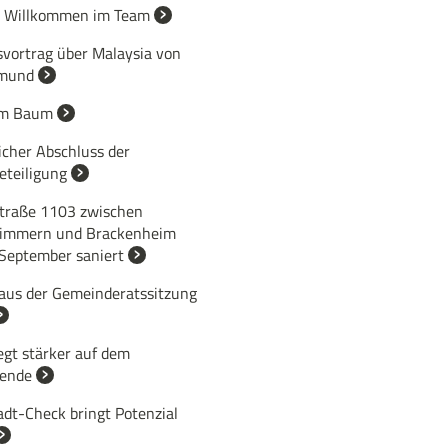
h Willkommen im Team
svortrag über Malaysia von
gmund
am Baum
icher Abschluss der
eteiligung
traße 1103 zwischen
immern und Brackenheim
 September saniert
 aus der Gemeinderatssitzung
egt stärker auf dem
ende
adt-Check bringt Potenzial