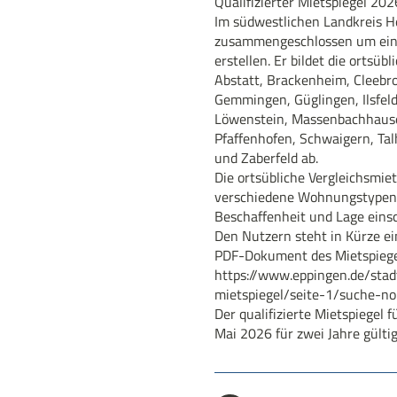
Qualifizierter Mietspiegel 202
Im südwestlichen Landkreis H
zusammengeschlossen um eine
erstellen. Er bildet die ortsü
Abstatt, Brackenheim, Cleebron
Gemmingen, Güglingen, Ilsfeld,
Löwenstein, Massenbachhause
Pfaffenhofen, Schwaigern, Ta
und Zaberfeld ab.
Die ortsübliche Vergleichsmiet
verschiedene Wohnungstypen v
Beschaffenheit und Lage einsc
Den Nutzern steht in Kürze ei
PDF-Dokument des Mietspiegel
https://www.eppingen.de/sta
mietspiegel/seite-1/suche-n
Der qualifizierte Mietspiegel 
Mai 2026 für zwei Jahre gültig