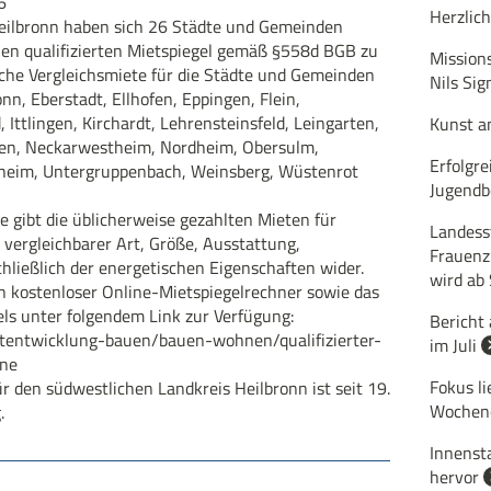
6
Herzlic
eilbronn haben sich 26 Städte und Gemeinden
n qualifizierten Mietspiegel gemäß §558d BGB zu
Mission
bliche Vergleichsmiete für die Städte und Gemeinden
Nils Si
n, Eberstadt, Ellhofen, Eppingen, Flein,
 Ittlingen, Kirchardt, Lehrensteinsfeld, Leingarten,
Kunst 
n, Neckarwestheim, Nordheim, Obersulm,
Erfolgre
lheim, Untergruppenbach, Weinsberg, Wüstenrot
Jugendb
e gibt die üblicherweise gezahlten Mieten für
Landess
ergleichbarer Art, Größe, Ausstattung,
Frauenz
hließlich der energetischen Eigenschaften wider.
wird ab
n kostenloser Online-Mietspiegelrechner sowie das
s unter folgendem Link zur Verfügung:
Bericht
dtentwicklung-bauen/bauen-wohnen/qualifizierter-
im Juli
one
Fokus li
für den südwestlichen Landkreis Heilbronn ist seit 19.
Wochen
.
Innenst
hervor