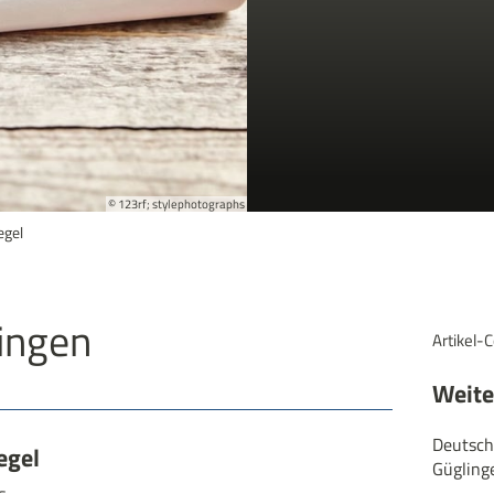
© 123rf; stylephotographs
egel
ingen
Artikel-
Weiter
Deutsch
egel
Gügling