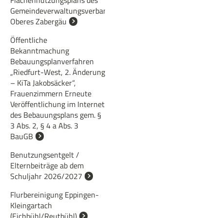
Flächennutzungsplans des
Gemeindeverwaltungsverbands
Oberes Zabergäu
Öffentliche
Bekanntmachung
Bebauungsplanverfahren
„Riedfurt-West, 2. Änderung
– KiTa Jakobsäcker“,
Frauenzimmern Erneute
Veröffentlichung im Internet
des Bebauungsplans gem. §
3 Abs. 2, § 4 a Abs. 3
BauGB
Benutzungsentgelt /
Elternbeiträge ab dem
Schuljahr 2026/2027
Flurbereinigung Eppingen-
Kleingartach
(Eichbühl/Reutbühl)