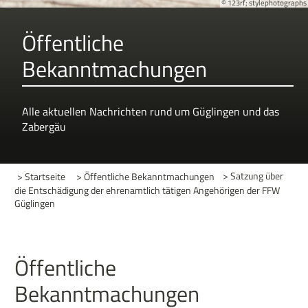
© 123rf; stylephotographs
Öffentliche
Bekanntmachungen
Alle aktuellen Nachrichten rund um Güglingen und das
Zabergäu
> Startseite
> Öffentliche Bekanntmachungen
>
Satzung über
die Entschädigung der ehrenamtlich tätigen Angehörigen der FFW
Güglingen
Öffentliche
Bekanntmachungen