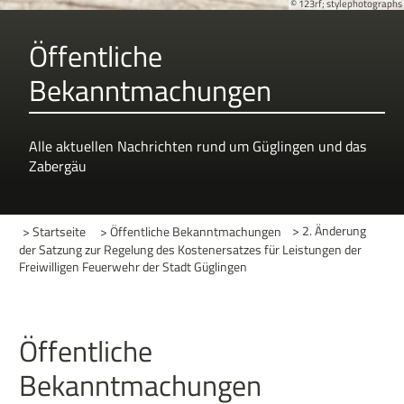
© 123rf; stylephotographs
Öffentliche
Bekanntmachungen
Alle aktuellen Nachrichten rund um Güglingen und das
Zabergäu
> Startseite
> Öffentliche Bekanntmachungen
>
2. Änderung
der Satzung zur Regelung des Kostenersatzes für Leistungen der
Freiwilligen Feuerwehr der Stadt Güglingen
Öffentliche
Bekanntmachungen