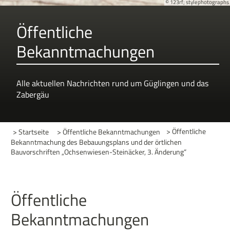
© 123rf; stylephotographs
Öffentliche
Bekanntmachungen
Alle aktuellen Nachrichten rund um Güglingen und das
Zabergäu
> Startseite
> Öffentliche Bekanntmachungen
>
Öffentliche
Bekanntmachung des Bebauungsplans und der örtlichen
Bauvorschriften „Ochsenwiesen-Steinäcker, 3. Änderung“
Öffentliche
Bekanntmachungen