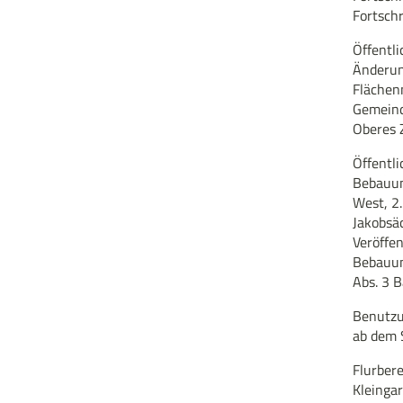
Fortsch
Öffentl
Änderun
Flächen
Gemeind
Oberes 
Öffentl
Bebauun
West, 2
Jakobsä
Veröffen
Bebauung
Abs. 3 
Benutzu
ab dem 
Flurber
Kleinga