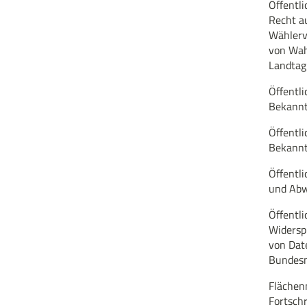
Öffentl
Recht au
Wählerve
von Wah
Landtag
Öffentli
Bekann
Öffentli
Bekann
Öffentl
und Abw
Öffentl
Widersp
von Dat
Bundesm
Flächen
Fortsch