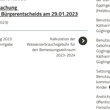
Eppinge
machung
(Holzbr
 Bürgerentscheids am 29.01.2023
Benutzu
2023)
Kathari
Gügling
ng 2023
Kalkulation der
Benutzu
anntgabe
Wasserverbrauchsgebühr für
Gebühre
den Bemessungszeitraum
Gügling
2023-2024
Kathari
Gügling
Satzung
Benutzu
kommuna
Kinder
Amtlich
öffentl
Fortsch