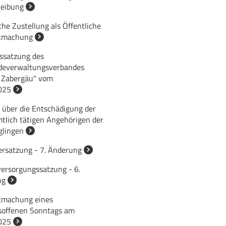
reibung
che Zustellung als Öffentliche
tmachung
ssatzung des
everwaltungsverbandes
 Zabergäu" vom
025
 über die Entschädigung der
tlich tätigen Angehörigen der
lingen
rsatzung - 7. Änderung
ersorgungssatzung - 6.
ng
machung eines
soffenen Sonntags am
025