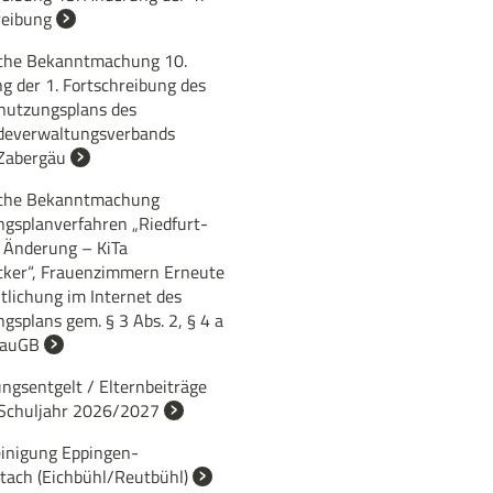
reibung
iche Bekanntmachung 10.
g der 1. Fortschreibung des
nutzungsplans des
everwaltungsverbands
Zabergäu
iche Bekanntmachung
gsplanverfahren „Riedfurt-
. Änderung – KiTa
cker“, Frauenzimmern Erneute
tlichung im Internet des
splans gem. § 3 Abs. 2, § 4 a
BauGB
ngsentgelt / Elternbeiträge
Schuljahr 2026/2027
einigung Eppingen-
rtach (Eichbühl/Reutbühl)