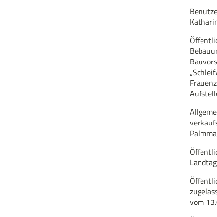
Benutze
Kathari
Öffentl
Bebauun
Bauvors
„Schleif
Frauen
Aufstel
Allgeme
verkauf
Palmma
Öffentl
Landtag
Öffentl
zugelas
vom 13.