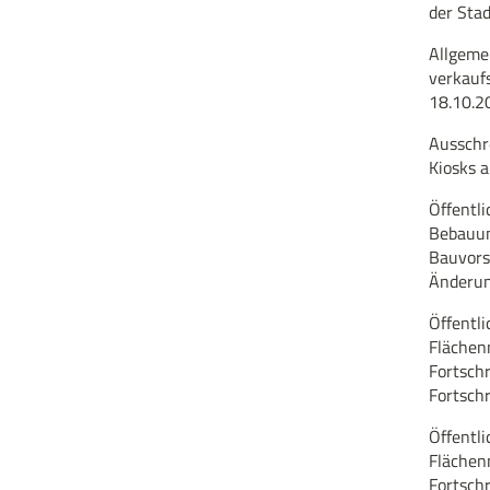
der Sta
Allgeme
verkauf
18.10.2
Ausschr
Kiosks 
Öffentl
Bebauun
Bauvorsc
Änderun
Öffentl
Flächen
Fortsch
Fortsch
Öffentl
Flächen
Fortsch