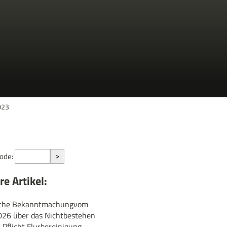
023
>
Code:
e Artikel:
iche Bekanntmachungvom
026 über das Nichtbestehen
Pflicht Flurbereinigung