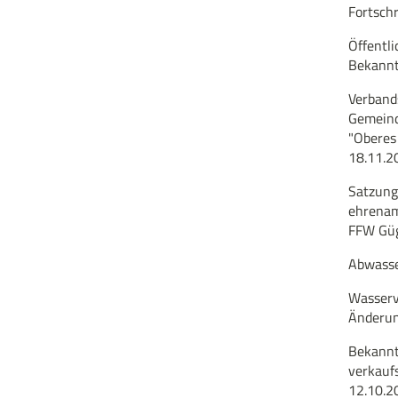
Fortsch
Öffentli
Bekann
Verband
Gemeind
"Oberes
18.11.2
Satzung
ehrenam
FFW Güg
Abwasse
Wasserv
Änderu
Bekannt
verkauf
12.10.2