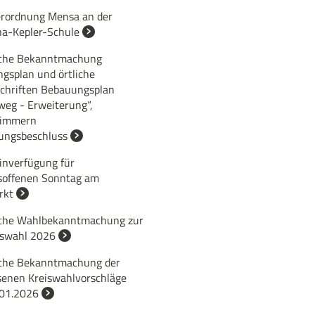
rordnung Mensa an der
na-Kepler-Schule
iche Bekanntmachung
gsplan und örtliche
chriften Bebauungsplan
weg - Erweiterung“,
zimmern
lungsbeschluss
inverfügung für
soffenen Sonntag am
rkt
iche Wahlbekanntmachung zur
swahl 2026
iche Bekanntmachung der
senen Kreiswahlvorschläge
01.2026