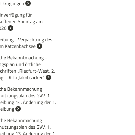
dt Güglingen
inverfügung für
soffenen Sonntag am
026
eibung - Verpachtung des
am Katzenbachsee
iche Bekanntmachung -
gsplan und örtliche
hriften „Riedfurt-West, 2.
g – KiTa Jakobsäcker“
iche Bekannmachung
nutzungsplan des GVV, 1.
reibung 14. Änderung der 1.
reibung
iche Bekannmachung
nutzungsplan des GVV, 1.
reibung 13. Änderung der 1.