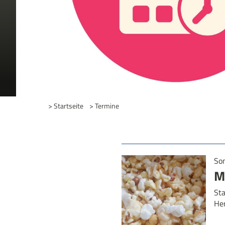
> Startseite
> Termine
Son
M
St
He