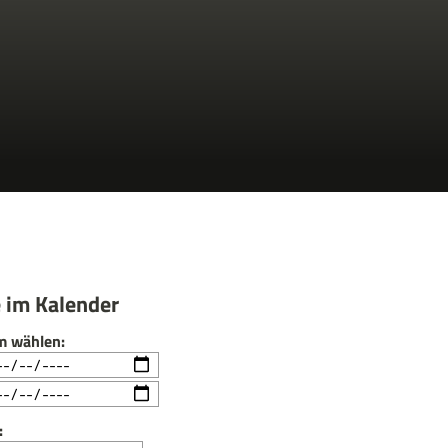
 im Kalender
m wählen:
: