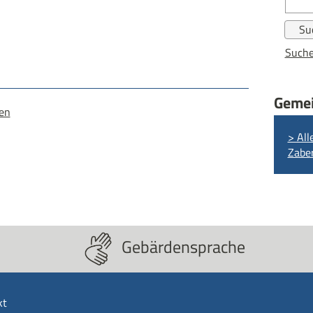
Suche
Gemei
gen
> All
Zabe
Gebärdensprache
kt