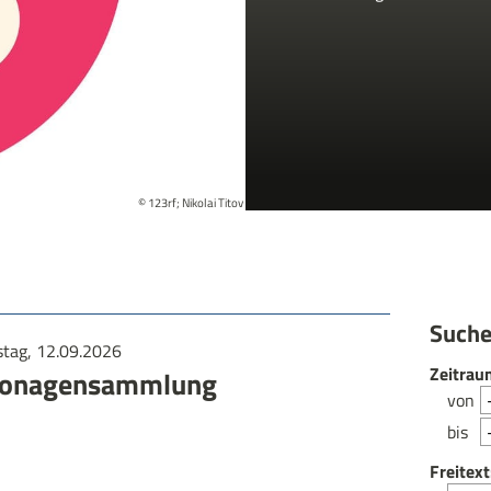
© 123rf; Nikolai Titov
Suche
tag, 12.09.2026
Zeitrau
rtonagensammlung
von
bis
Freitext