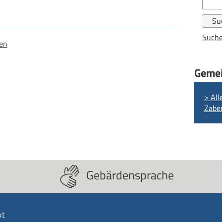
Suche
gen
Gemei
> All
Zabe
Gebärdensprache
kt