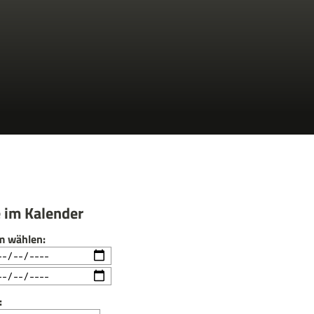
 im Kalender
m wählen:
: